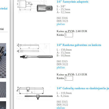
1/4" Šarnyrinis adapteris
S - 3/8"
priedai
L - 25,5mm
A - 12,1mm
ISO 3316
DIN 3123
plačiau
riai
Kaina su PVM: 2.60 EUR
Kiekis
1/4” Rankena galvutėms su lankstu
L - 150,0mm
A - 15,5mm
B - 10,8mm
ISO 3315
DIN 3122
plačiau
Kaina su PVM: 5.13 EUR
Kiekis
1/4” Galvučių rankena su slankiojančia j
L - 110,0mm
A - 6,2mm
ISO 3315
DIN 3122
plačiau