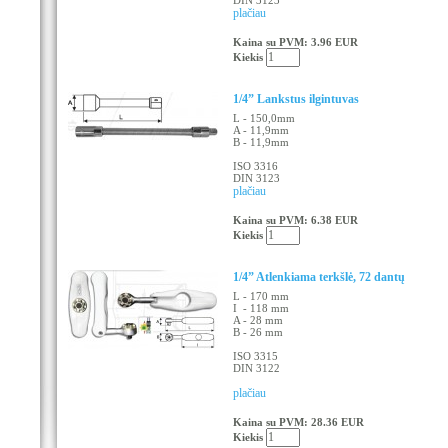
DIN 3123
plačiau
Kaina su PVM: 3.96 EUR
Kiekis
1/4” Lankstus ilgintuvas
L - 150,0mm
A - 11,9mm
B - 11,9mm
ISO 3316
DIN 3123
plačiau
Kaina su PVM: 6.38 EUR
Kiekis
1/4” Atlenkiama terkšlė, 72 dantų
L - 170 mm
I - 118 mm
A - 28 mm
B - 26 mm
ISO 3315
DIN 3122
plačiau
Kaina su PVM: 28.36 EUR
Kiekis