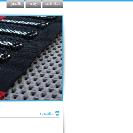
į pradžią
turinys
susisiekite
spausdinti