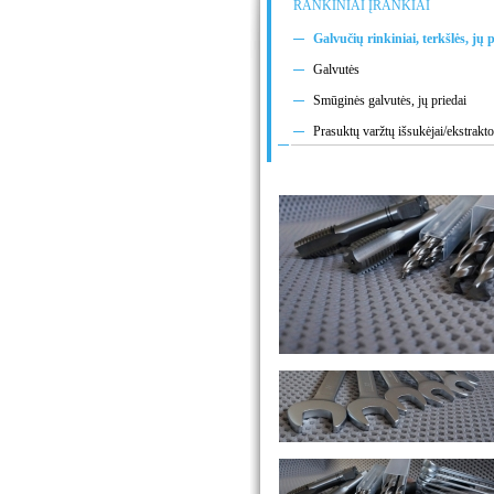
RANKINIAI ĮRANKIAI
Galvučių rinkiniai, terkšlės, jų 
Galvutės
Smūginės galvutės, jų priedai
Prasuktų varžtų išsukėjai/ekstrakto