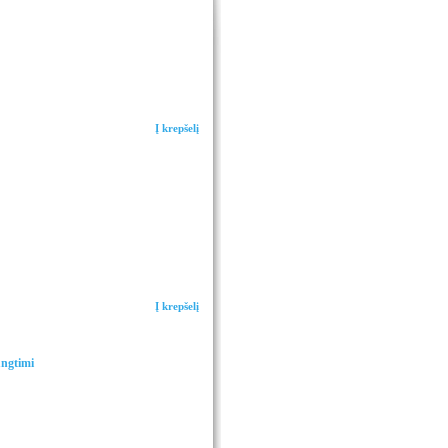
Į krepšelį
Į krepšelį
ungtimi