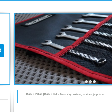
RANKINIAI ĮRANKIAI » Galvučių rinkiniai, terkšlės, jų priedai