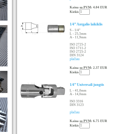
Kaina su PVM: 4.04 EUR
Kiekis
1/4’’ Antgalio laikiklis
S - 1/4"
L - 25,5mm
A - 11,9mm
ISO 2725-2
ISO 1711-2
ISO 2725-2
DIN 3124
plačiau
Kaina su PVM: 2.37 EUR
Kiekis
1/4’’ Universali jungtis
L - 41,0mm
A - 14,0mm
ISO 3316
DIN 3123
plačiau
Kaina su PVM: 6.75 EUR
Kiekis