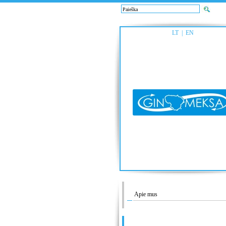
LT
|
EN
Apie mus