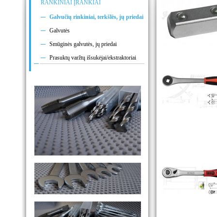
RANKINIAI ĮRANKIAI
Galvučių rinkiniai, terkšlės, jų priedai
Galvutės
Smūginės galvutės, jų priedai
Prasuktų varžtų išsukėjai/ekstraktoriai