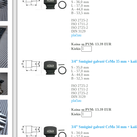
S - 36,0 mm
L - 57,0 mm
A - 44,0 mm
B - 53,5 mm
ISO 2725-2
ISO 1711-2
ISO 2725-2
DIN 3129
plačiau
Kaina su PVM: 13.39 EUR
Kiekis
3/4” Smūginė galvutė CrMo 35 mm + kaišt
S - 35,0 mm
L - 57,0 mm
A - 44,0 mm
B - 52,5 mm
ISO 2725-2
ISO 1711-2
ISO 2725-2
DIN 3129
plačiau
Kaina su PVM: 13.39 EUR
Kiekis
3/4” Smūginė galvutė CrMo 34 mm + kaišt
S - 34,0 mm
L - 57,0 mm