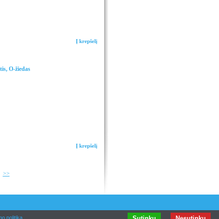
Į krepšelį
is, O-žiedas
Į krepšelį
>>
o politika
Sutinku
Nesutinku