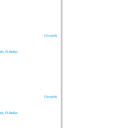
Į krepšelį
is, O-žiedas
Į krepšelį
is, O-žiedas