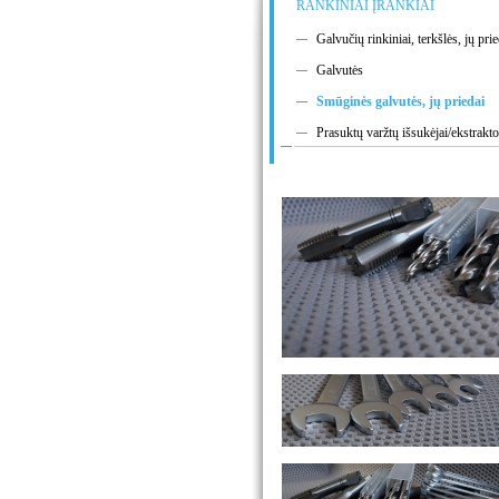
RANKINIAI ĮRANKIAI
Galvučių rinkiniai, terkšlės, jų prie
Galvutės
Smūginės galvutės, jų priedai
Prasuktų varžtų išsukėjai/ekstrakto