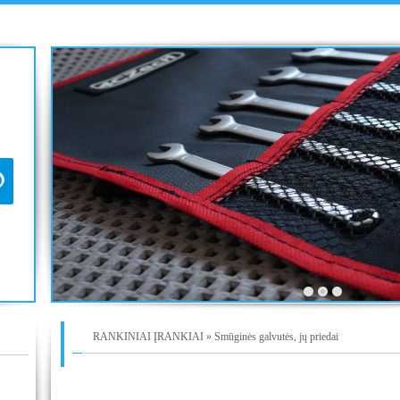
RANKINIAI ĮRANKIAI » Smūginės galvutės, jų priedai