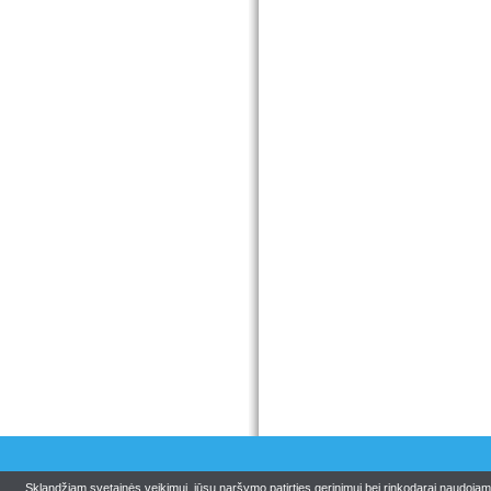
Sklandžiam svetainės veikimui, jūsų naršymo patirties gerinimui bei rinkodarai naudoja