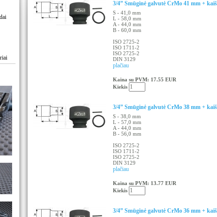
3/4” Smūginė galvutė CrMo 41 mm + kaišt
S - 41,0 mm
dai
L - 58,0 mm
A - 44,0 mm
B - 60,0 mm
ISO 2725-2
ISO 1711-2
ISO 2725-2
riai
DIN 3129
plačiau
Kaina su PVM: 17.55 EUR
Kiekis
3/4” Smūginė galvutė CrMo 38 mm + kaišt
S - 38,0 mm
L - 57,0 mm
A - 44,0 mm
B - 56,0 mm
ISO 2725-2
ISO 1711-2
ISO 2725-2
DIN 3129
plačiau
Kaina su PVM: 13.77 EUR
Kiekis
3/4” Smūginė galvutė CrMo 36 mm + kaišt