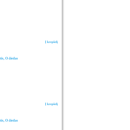
Į krepšelį
is, O-žiedas
Į krepšelį
is, O-žiedas