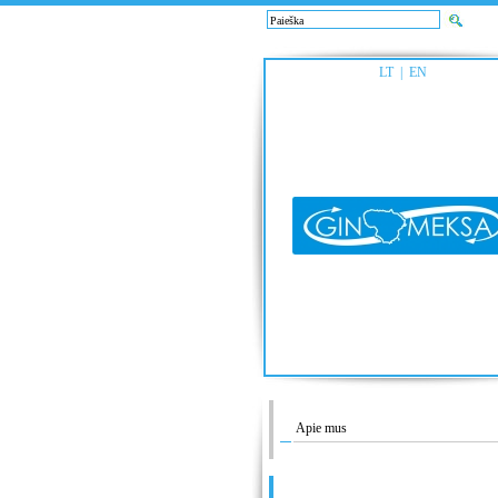
LT
|
EN
Apie mus