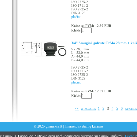
ISO 2725-2
ISO 1711-2
ISO 2725-2
DIN 3129
plačiau
Kaina su PVM: 12.60 EUR
Kiekis
3/4” Smūginė galvutė CrMo 28 mm + kaišt
S - 28,0 mm
L - 53,0 mm
A - 44,0 mm
B - 44,0 mm
ISO 2725-2
ISO 1711-2
ISO 2725-2
DIN 3129
plačiau
Kaina su PVM: 12.39 EUR
Kiekis
<<
ankstesnis
1
2
3
4
5
6
sekantis
© 2026
ginmeksa.lt
|
Interneto svetainių kūrimas
me slapukus. Paspaudę „Sutinku“ arba naršydami toliau sutiksite su slapukų įrašymu.
Privatum