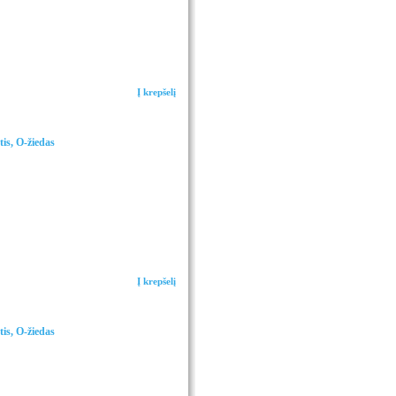
Į krepšelį
is, O-žiedas
Į krepšelį
is, O-žiedas