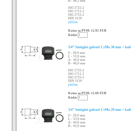
B - 48,5 mm
ISO 2725-2
ISO 1711-2
ISO 2725-2
DIN 3129
plačiau
Kaina su PVM: 12.92 EUR
Kiekis
3/4” Smūginė galvutė CrMo 30 mm + kaišt
S - 30,0 mm
L - 53,0 mm
A - 44,0 mm
B - 46,0 mm
ISO 2725-2
ISO 1711-2
ISO 2725-2
DIN 3129
plačiau
Kaina su PVM: 12.60 EUR
Kiekis
3/4” Smūginė galvutė CrMo 29 mm + kaišt
S - 29,0 mm
L - 53,0 mm
A - 44,0 mm
B - 45,0 mm