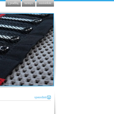
į pradžią
turinys
susisiekite
spausdinti